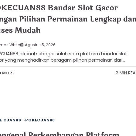
KECUAN88 Bandar Slot Gacor
ngan Pilihan Permainan Lengkap da
ses Mudah
mes White
Agustus 5, 2026
CUAN88 dikenal sebagai salah satu platform bandar slot
r yang menghadirkan beragam pilihan permainan dari…
3 MIN RE
D MORE
E CUAN88
POKECUAN88
ngenal Perkembangan Platform