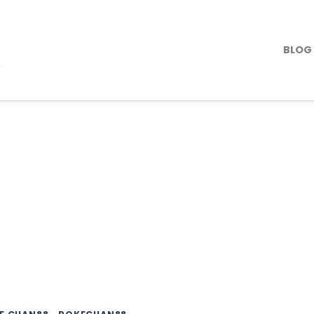
BLOG
e