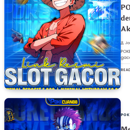
PO
de
Ak
Ja
POKE
gaco
REA
POK
Me