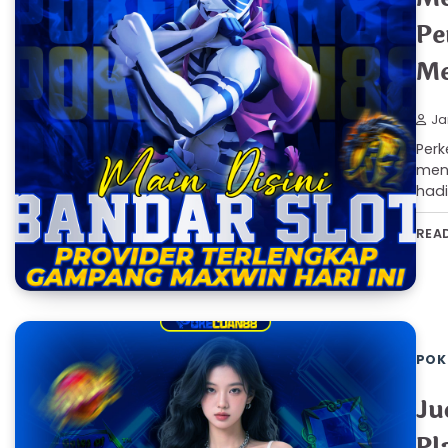
Pe
Me
Ja
Per
meng
had
REA
POK
Ju
Pl