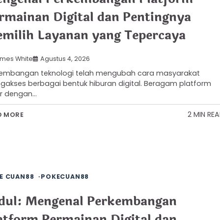
rmainan Digital dan Pentingnya
milih Layanan yang Tepercaya
mes White
Agustus 4, 2026
kembangan teknologi telah mengubah cara masyarakat
akses berbagai bentuk hiburan digital. Beragam platform
ir dengan…
2 MIN RE
D MORE
E CUAN88
POKECUAN88
dul: Mengenal Perkembangan
atform Permainan Digital dan