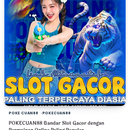
POKE CUAN88
POKECUAN88
POKECUAN88 Bandar Slot Gacor dengan