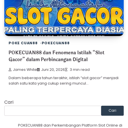
POKE CUAN88
POKECUAN88
POKECUAN88 dan Fenomena Istilah “Slot
Gacor” dalam Perbincangan Digital
James White
Juni 20, 2026
3 min read
Dalam beberapa tahun terakhir, istilah “slot gacor” menjadi
salah satu kata yang cukup sering muncul…
Cari
Cari
POKECUAN88 dan Perkembangan Platform Slot Online di