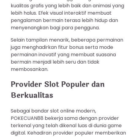
kualitas grafis yang lebih baik dan animasi yang
lebih halus. Efek visual interaktif membuat
pengalaman bermain terasa lebih hidup dan
menyenangkan bagi para pengguna.
Selain tampilan menarik, beberapa permainan
juga menghadirkan fitur bonus serta mode
permainan inovatif yang membuat suasana
bermain menjadi lebih seru dan tidak
membosankan.
Provider Slot Populer dan
Berkualitas
Sebagai bandar slot online modern,
POKECUAN88 bekerja sama dengan provider
terkenal yang telah dikenal luas di dunia game
digital. Kehadiran provider populer memberikan