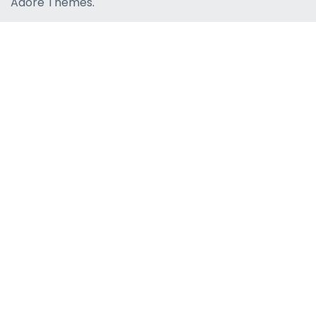
Adore Themes
.