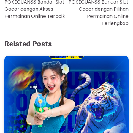
POKECUAN88 Bandar Slot
POKECUAN88 Bandar Slot
pos
Gacor dengan Akses
Gacor dengan Pilihan
Permainan Online Terbaik
Permainan Online
Terlengkap
Related Posts