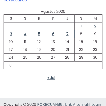
pokecuan88
Agustus 2026
S
S
R
K
J
S
M
1
2
3
4
5
6
7
8
9
10
11
12
13
14
15
16
17
18
19
20
21
22
23
24
25
26
27
28
29
30
31
« Jul
Copyright © 2026
POKECUAN88 : Link Alternatif Login