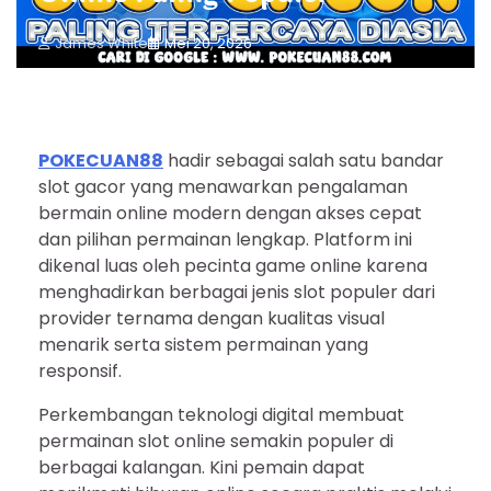
James White
Mei 20, 2026
POKECUAN88
hadir sebagai salah satu bandar
slot gacor yang menawarkan pengalaman
bermain online modern dengan akses cepat
dan pilihan permainan lengkap. Platform ini
dikenal luas oleh pecinta game online karena
menghadirkan berbagai jenis slot populer dari
provider ternama dengan kualitas visual
menarik serta sistem permainan yang
responsif.
Perkembangan teknologi digital membuat
permainan slot online semakin populer di
berbagai kalangan. Kini pemain dapat