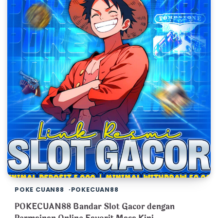
POKE CUAN88
POKECUAN88
POKECUAN88 Bandar Slot Gacor dengan