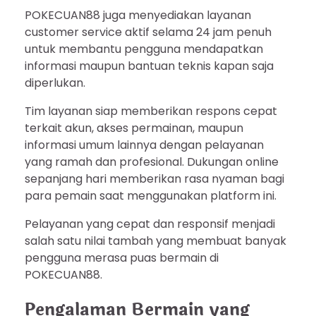
POKECUAN88 juga menyediakan layanan
customer service aktif selama 24 jam penuh
untuk membantu pengguna mendapatkan
informasi maupun bantuan teknis kapan saja
diperlukan.
Tim layanan siap memberikan respons cepat
terkait akun, akses permainan, maupun
informasi umum lainnya dengan pelayanan
yang ramah dan profesional. Dukungan online
sepanjang hari memberikan rasa nyaman bagi
para pemain saat menggunakan platform ini.
Pelayanan yang cepat dan responsif menjadi
salah satu nilai tambah yang membuat banyak
pengguna merasa puas bermain di
POKECUAN88.
Pengalaman Bermain yang