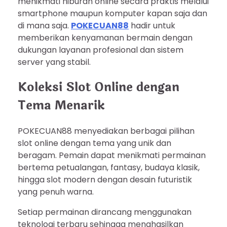
menikmati hiburan online secara praktis melalui
smartphone maupun komputer kapan saja dan
di mana saja.
POKECUAN88
hadir untuk
memberikan kenyamanan bermain dengan
dukungan layanan profesional dan sistem
server yang stabil.
Koleksi Slot Online dengan
Tema Menarik
POKECUAN88 menyediakan berbagai pilihan
slot online dengan tema yang unik dan
beragam. Pemain dapat menikmati permainan
bertema petualangan, fantasy, budaya klasik,
hingga slot modern dengan desain futuristik
yang penuh warna.
Setiap permainan dirancang menggunakan
teknologi terbaru sehingga menghasilkan