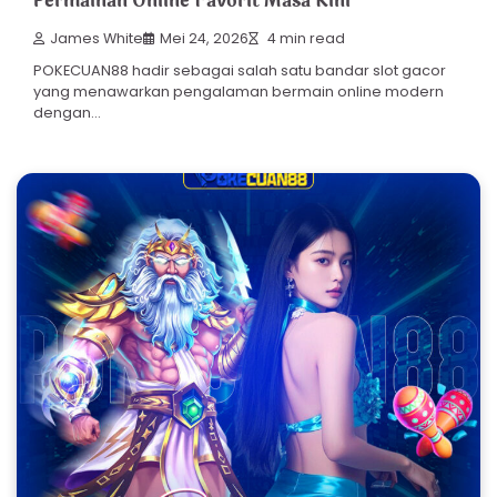
Permainan Online Favorit Masa Kini
James White
Mei 24, 2026
4 min read
POKECUAN88 hadir sebagai salah satu bandar slot gacor
yang menawarkan pengalaman bermain online modern
dengan…