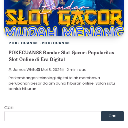
POKE CUAN88
POKECUAN88
POKECUAN88 Bandar Slot Gacor: Popularitas
Slot Online di Era Digital
James White
Mei 8, 2026
2 min read
Perkembangan teknologi digital telah membawa
perubahan besar dalam dunia hiburan online. Salah satu
bentuk hiburan…
Cari
Cari