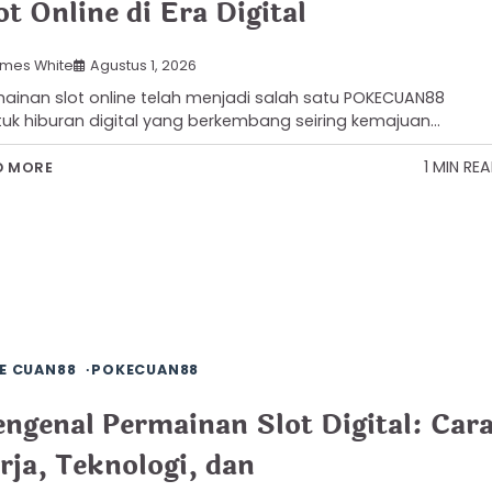
ot Online di Era Digital
mes White
Agustus 1, 2026
ainan slot online telah menjadi salah satu POKECUAN88
uk hiburan digital yang berkembang seiring kemajuan…
1 MIN RE
D MORE
E CUAN88
POKECUAN88
ngenal Permainan Slot Digital: Car
rja, Teknologi, dan