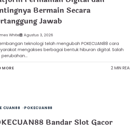
ntingnya Bermain Secara
rtanggung Jawab
mes White
Agustus 3, 2026
kembangan teknologi telah mengubah POKECUAN88 cara
arakat mengakses berbagai bentuk hiburan digital. Salah
u perubahan…
2 MIN RE
D MORE
E CUAN88
POKECUAN88
KECUAN88 Bandar Slot Gacor