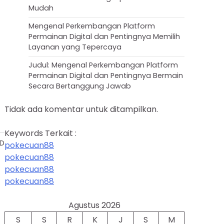
Mudah
Mengenal Perkembangan Platform
Permainan Digital dan Pentingnya Memilih
Layanan yang Tepercaya
Judul: Mengenal Perkembangan Platform
Permainan Digital dan Pentingnya Bermain
Secara Bertanggung Jawab
Tidak ada komentar untuk ditampilkan.
Keywords Terkait :
AD
pokecuan88
pokecuan88
pokecuan88
pokecuan88
Agustus 2026
S
S
R
K
J
S
M