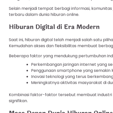
Selain menjadi tempat berbagi informasi, komunita
terbaru dalam dunia hiburan online.
Hiburan Digital di Era Modern
Saat ini, hiburan digital telah menjadi salah satu pi
Kemudahan akses dan fleksibilitas membuat berbagai
Beberapa faktor yang mendukung pertumbuhan industr
Perkembangan jaringan internet yang s
Penggunaan smartphone yang semakin l
Inovasi teknologi yang terus berkemban
Meningkatnya aktivitas masyarakat di duni
Kombinasi faktor-faktor tersebut membuat industr
signifikan.