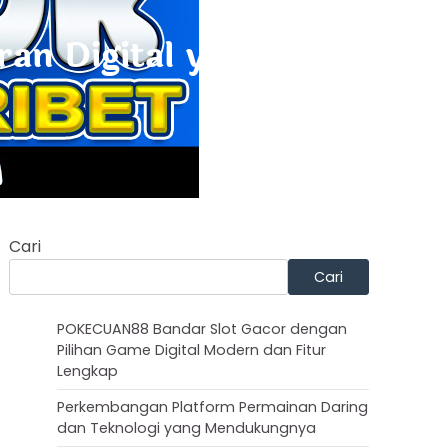
an Digital yang
Cari
Cari
POKECUAN88 Bandar Slot Gacor dengan
Pilihan Game Digital Modern dan Fitur
Lengkap
Perkembangan Platform Permainan Daring
dan Teknologi yang Mendukungnya