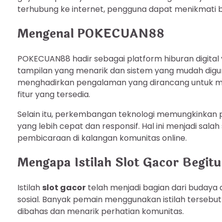
terhubung ke internet, pengguna dapat menikmati ber
Mengenal POKECUAN88
POKECUAN88 hadir sebagai platform hiburan digita
tampilan yang menarik dan sistem yang mudah digun
menghadirkan pengalaman yang dirancang untuk 
fitur yang tersedia.
Selain itu, perkembangan teknologi memungkinkan
yang lebih cepat dan responsif. Hal ini menjadi sa
pembicaraan di kalangan komunitas online.
Mengapa Istilah Slot Gacor Begitu
Istilah
slot gacor
telah menjadi bagian dari budaya 
sosial. Banyak pemain menggunakan istilah terse
dibahas dan menarik perhatian komunitas.