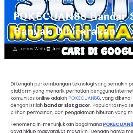
POKECUAN88 Bandar Slo
Banyak Dibicarakan
James White
Juni 11, 2026
Di tengah perkembangan teknologi yang semakin pes
platform yang menarik perhatian pengguna internet
komunitas online adalah
POKECUAN88
, yang dikenal
dengan istilah
bandar slot gacor
. Popularitasnya
pilihan permainan, dan pengalaman hiburan yang m
Fenomena ini menunjukkan bagaimana
POKECUAN
gaya hidup masyarakat masa kini. Dengan hanya 