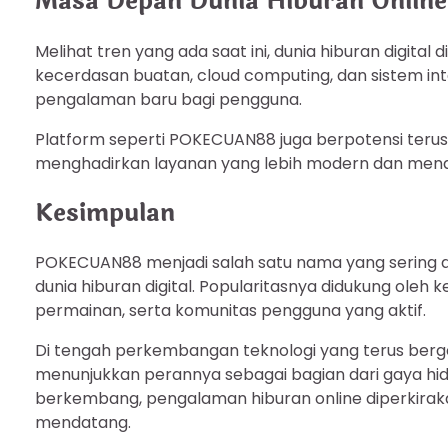
Masa Depan Dunia Hiburan Online
Melihat tren yang ada saat ini, dunia hiburan digita
kecerdasan buatan, cloud computing, dan sistem in
pengalaman baru bagi pengguna.
Platform seperti POKECUAN88 juga berpotensi teru
menghadirkan layanan yang lebih modern dan mena
Kesimpulan
POKECUAN88 menjadi salah satu nama yang sering 
dunia hiburan digital. Popularitasnya didukung ole
permainan, serta komunitas pengguna yang aktif.
Di tengah perkembangan teknologi yang terus berge
menunjukkan perannya sebagai bagian dari gaya hi
berkembang, pengalaman hiburan online diperkiraka
mendatang.