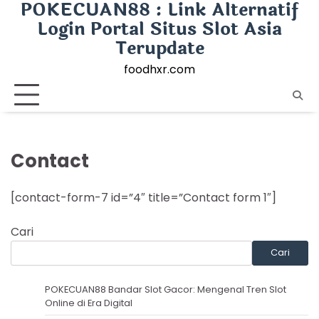
POKECUAN88 : Link Alternatif
Skip
Login Portal Situs Slot Asia
to
content
Terupdate
foodhxr.com
Contact
[contact-form-7 id=”4″ title=”Contact form 1″]
Cari
Cari
POKECUAN88 Bandar Slot Gacor: Mengenal Tren Slot
Online di Era Digital