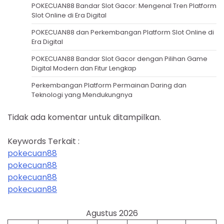
POKECUAN88 Bandar Slot Gacor: Mengenal Tren Platform
Slot Online di Era Digital
POKECUAN88 dan Perkembangan Platform Slot Online di
Era Digital
POKECUAN88 Bandar Slot Gacor dengan Pilihan Game
Digital Modern dan Fitur Lengkap
Perkembangan Platform Permainan Daring dan
Teknologi yang Mendukungnya
Tidak ada komentar untuk ditampilkan.
Keywords Terkait :
pokecuan88
pokecuan88
pokecuan88
pokecuan88
Agustus 2026