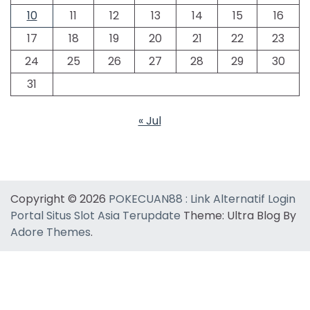
10
11
12
13
14
15
16
17
18
19
20
21
22
23
24
25
26
27
28
29
30
31
« Jul
Copyright © 2026
POKECUAN88 : Link Alternatif Login
Portal Situs Slot Asia Terupdate
Theme: Ultra Blog By
Adore Themes
.