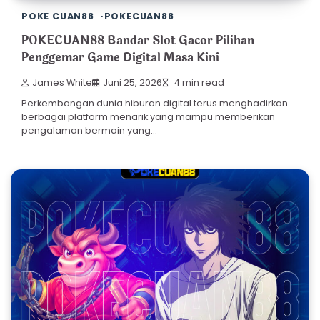
POKE CUAN88
POKECUAN88
POKECUAN88 Bandar Slot Gacor Pilihan
Penggemar Game Digital Masa Kini
James White
Juni 25, 2026
4 min read
Perkembangan dunia hiburan digital terus menghadirkan
berbagai platform menarik yang mampu memberikan
pengalaman bermain yang…