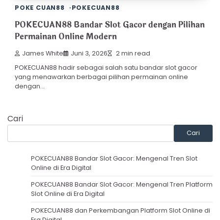
POKE CUAN88
POKECUAN88
POKECUAN88 Bandar Slot Gacor dengan Pilihan
Permainan Online Modern
James White
Juni 3, 2026
2 min read
POKECUAN88 hadir sebagai salah satu bandar slot gacor
yang menawarkan berbagai pilihan permainan online
dengan…
Cari
Cari
POKECUAN88 Bandar Slot Gacor: Mengenal Tren Slot
Online di Era Digital
POKECUAN88 Bandar Slot Gacor: Mengenal Tren Platform
Slot Online di Era Digital
POKECUAN88 dan Perkembangan Platform Slot Online di
Era Digital