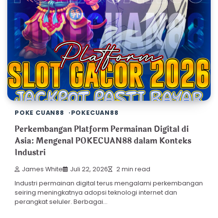
POKE CUAN88
POKECUAN88
Perkembangan Platform Permainan Digital di
Asia: Mengenal POKECUAN88 dalam Konteks
Industri
James White
Juli 22, 2026
2 min read
Industri permainan digital terus mengalami perkembangan
seiring meningkatnya adopsi teknologi internet dan
perangkat seluler. Berbagai…