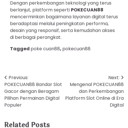
Dengan perkembangan teknologi yang terus
berlanjut, platform seperti
POKECUAN88
mencerminkan bagaimana layanan digital terus
beradaptasi melalui peningkatan performa,
desain yang responsif, serta kemudahan akses
di berbagai perangkat.
Tagged
poke cuan88
,
pokecuan88
Navigasi
Previous:
Next:
POKECUAN88 Bandar Slot
Mengenal POKECUAN88
pos
Gacor dengan Beragam
dan Perkembangan
Pilihan Permainan Digital
Platform Slot Online di Era
Populer
Digital
Related Posts