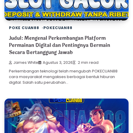
POKE CUAN88
POKECUAN88
Judul: Mengenal Perkembangan Platform
Permainan Digital dan Pentingnya Bermain
Secara Bertanggung Jawab
James White
Agustus 3, 2026
2 min read
Perkembangan teknologi telah mengubah POKECUAN88
cara masyarakat mengakses berbagai bentuk hiburan
digital. Salah satu perubahan…