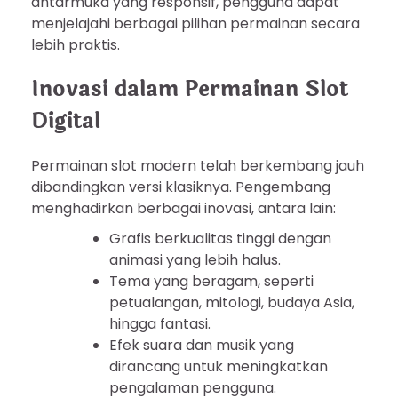
antarmuka yang responsif, pengguna dapat
menjelajahi berbagai pilihan permainan secara
lebih praktis.
Inovasi dalam Permainan Slot
Digital
Permainan slot modern telah berkembang jauh
dibandingkan versi klasiknya. Pengembang
menghadirkan berbagai inovasi, antara lain:
Grafis berkualitas tinggi dengan
animasi yang lebih halus.
Tema yang beragam, seperti
petualangan, mitologi, budaya Asia,
hingga fantasi.
Efek suara dan musik yang
dirancang untuk meningkatkan
pengalaman pengguna.