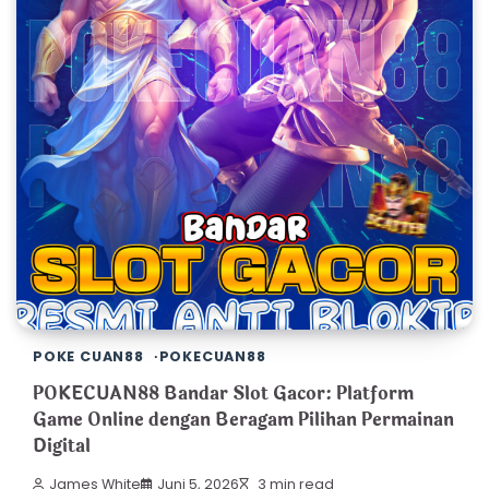
POKE CUAN88
POKECUAN88
POKECUAN88 Bandar Slot Gacor: Platform
Game Online dengan Beragam Pilihan Permainan
Digital
James White
Juni 5, 2026
3 min read