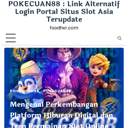
POKECUAN88 : Link Alternatif
Skip
Login Portal Situs Slot Asia
to
content
Terupdate
foodhxr.com
POKE CUAN88
POKECUAN88
Mengenal Perkembangan
Platform Hiburan Digital dan
Tren Permainan Slot Online