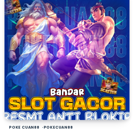
POKE CUAN88
POKECUAN88