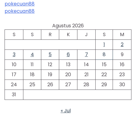
pokecuan88
pokecuan88
Agustus 2026
S
S
R
K
J
S
M
1
2
3
4
5
6
7
8
9
10
11
12
13
14
15
16
17
18
19
20
21
22
23
24
25
26
27
28
29
30
31
« Jul