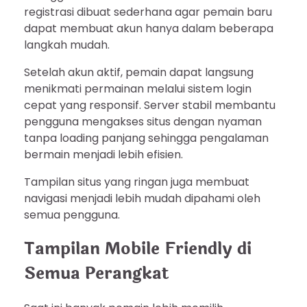
registrasi dibuat sederhana agar pemain baru
dapat membuat akun hanya dalam beberapa
langkah mudah.
Setelah akun aktif, pemain dapat langsung
menikmati permainan melalui sistem login
cepat yang responsif. Server stabil membantu
pengguna mengakses situs dengan nyaman
tanpa loading panjang sehingga pengalaman
bermain menjadi lebih efisien.
Tampilan situs yang ringan juga membuat
navigasi menjadi lebih mudah dipahami oleh
semua pengguna.
Tampilan Mobile Friendly di
Semua Perangkat