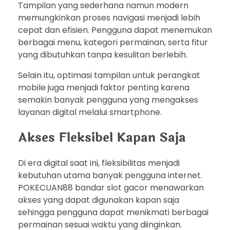
Tampilan yang sederhana namun modern
memungkinkan proses navigasi menjadi lebih
cepat dan efisien. Pengguna dapat menemukan
berbagai menu, kategori permainan, serta fitur
yang dibutuhkan tanpa kesulitan berlebih.
Selain itu, optimasi tampilan untuk perangkat
mobile juga menjadi faktor penting karena
semakin banyak pengguna yang mengakses
layanan digital melalui smartphone.
Akses Fleksibel Kapan Saja
Di era digital saat ini, fleksibilitas menjadi
kebutuhan utama banyak pengguna internet.
POKECUAN88 bandar slot gacor menawarkan
akses yang dapat digunakan kapan saja
sehingga pengguna dapat menikmati berbagai
permainan sesuai waktu yang diinginkan.