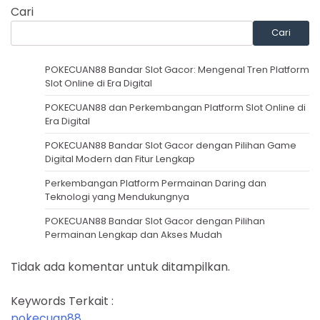
Cari
Cari
POKECUAN88 Bandar Slot Gacor: Mengenal Tren Platform
Slot Online di Era Digital
POKECUAN88 dan Perkembangan Platform Slot Online di
Era Digital
POKECUAN88 Bandar Slot Gacor dengan Pilihan Game
Digital Modern dan Fitur Lengkap
Perkembangan Platform Permainan Daring dan
Teknologi yang Mendukungnya
POKECUAN88 Bandar Slot Gacor dengan Pilihan
Permainan Lengkap dan Akses Mudah
Tidak ada komentar untuk ditampilkan.
Keywords Terkait :
pokecuan88