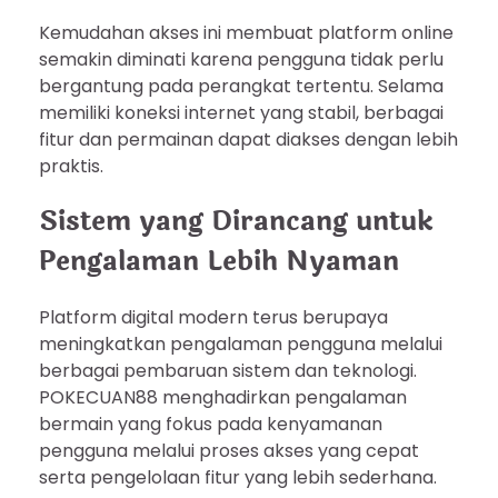
Kemudahan akses ini membuat platform online
semakin diminati karena pengguna tidak perlu
bergantung pada perangkat tertentu. Selama
memiliki koneksi internet yang stabil, berbagai
fitur dan permainan dapat diakses dengan lebih
praktis.
Sistem yang Dirancang untuk
Pengalaman Lebih Nyaman
Platform digital modern terus berupaya
meningkatkan pengalaman pengguna melalui
berbagai pembaruan sistem dan teknologi.
POKECUAN88 menghadirkan pengalaman
bermain yang fokus pada kenyamanan
pengguna melalui proses akses yang cepat
serta pengelolaan fitur yang lebih sederhana.