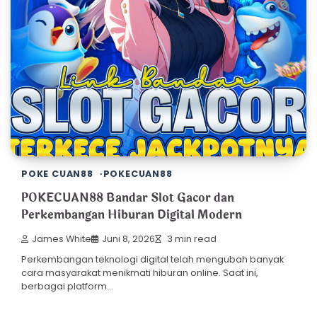
POKE CUAN88
POKECUAN88
POKECUAN88 Bandar Slot Gacor dan
Perkembangan Hiburan Digital Modern
James White
Juni 8, 2026
3 min read
Perkembangan teknologi digital telah mengubah banyak
cara masyarakat menikmati hiburan online. Saat ini,
berbagai platform…