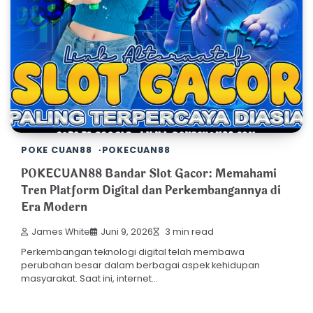
POKE CUAN88
POKECUAN88
POKECUAN88 Bandar Slot Gacor: Memahami
Tren Platform Digital dan Perkembangannya di
Era Modern
James White
Juni 9, 2026
3 min read
Perkembangan teknologi digital telah membawa
perubahan besar dalam berbagai aspek kehidupan
masyarakat. Saat ini, internet…