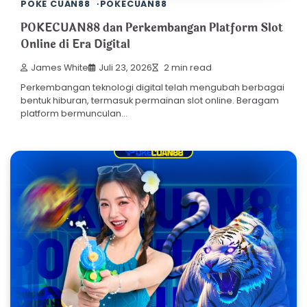
POKE CUAN88
POKECUAN88
POKECUAN88 dan Perkembangan Platform Slot
Online di Era Digital
James White
Juli 23, 2026
2 min read
Perkembangan teknologi digital telah mengubah berbagai
bentuk hiburan, termasuk permainan slot online. Beragam
platform bermunculan…