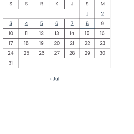
S
S
R
K
J
S
M
1
2
3
4
5
6
7
8
9
10
11
12
13
14
15
16
17
18
19
20
21
22
23
24
25
26
27
28
29
30
31
« Jul