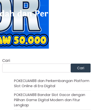
dah dan Permainan
Cari
Cari
POKECUAN88 dan Perkembangan Platform
Slot Online di Era Digital
POKECUAN88 Bandar Slot Gacor dengan
Pilihan Game Digital Modern dan Fitur
Lengkap