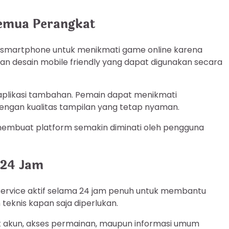
Semua Perangkat
n smartphone untuk menikmati game online karena
an desain mobile friendly yang dapat digunakan secara
lu aplikasi tambahan. Pemain dapat menikmati
engan kualitas tampilan yang tetap nyaman.
g membuat platform semakin diminati oleh pengguna
 24 Jam
rvice aktif selama 24 jam penuh untuk membantu
knis kapan saja diperlukan.
t akun, akses permainan, maupun informasi umum