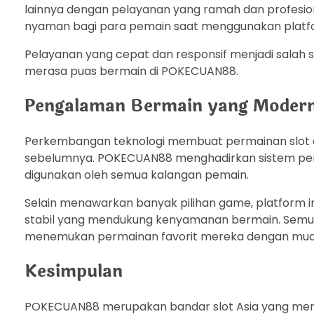
lainnya dengan pelayanan yang ramah dan profesio
nyaman bagi para pemain saat menggunakan platfor
Pelayanan yang cepat dan responsif menjadi salah
merasa puas bermain di POKECUAN88.
Pengalaman Bermain yang Moder
Perkembangan teknologi membuat permainan slot onli
sebelumnya. POKECUAN88 menghadirkan sistem per
digunakan oleh semua kalangan pemain.
Selain menawarkan banyak pilihan game, platform ini
stabil yang mendukung kenyamanan bermain. Semua
menemukan permainan favorit mereka dengan mud
Kesimpulan
POKECUAN88 merupakan bandar slot Asia yang mena