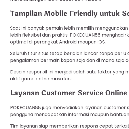
Tampilan Mobile Friendly untuk 
Saat ini banyak pemain lebih memilih menggunaka
lebih fleksibel dan praktis. POKECUAN88 menghadirk
optimal di perangkat Android maupun iOS.
Seluruh fitur situs tetap berjalan lancar tanpa per
pengalaman bermain kapan saja dan di mana saja d
Desain responsif ini menjadi salah satu faktor yan
aktif game online masa kini.
Layanan Customer Service Online
POKECUAN88 juga menyediakan layanan customer se
pengguna mendapatkan informasi maupun bantuan te
Tim layanan siap memberikan respons cepat terkai