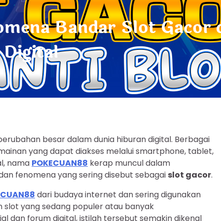
ena Bandar Slot Gacor 
Digital
rubahan besar dalam dunia hiburan digital. Berbagai
mainan yang dapat diakses melalui smartphone, tablet,
al, nama
POKECUAN88
kerap muncul dalam
an fenomena yang sering disebut sebagai
slot gacor
.
ECUAN88
dari budaya internet dan sering digunakan
slot yang sedang populer atau banyak
 dan forum digital, istilah tersebut semakin dikenal