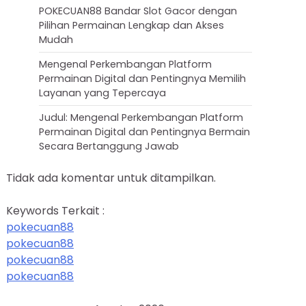
POKECUAN88 Bandar Slot Gacor dengan
Pilihan Permainan Lengkap dan Akses
Mudah
Mengenal Perkembangan Platform
Permainan Digital dan Pentingnya Memilih
Layanan yang Tepercaya
Judul: Mengenal Perkembangan Platform
Permainan Digital dan Pentingnya Bermain
Secara Bertanggung Jawab
Tidak ada komentar untuk ditampilkan.
Keywords Terkait :
pokecuan88
pokecuan88
pokecuan88
pokecuan88