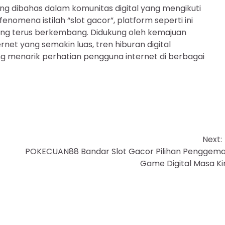
 dibahas dalam komunitas digital yang mengikuti
mena istilah “slot gacor”, platform seperti ini
 yang terus berkembang. Didukung oleh kemajuan
ernet yang semakin luas, tren hiburan digital
ang menarik perhatian pengguna internet di berbagai
Next:
POKECUAN88 Bandar Slot Gacor Pilihan Penggem
Game Digital Masa Ki