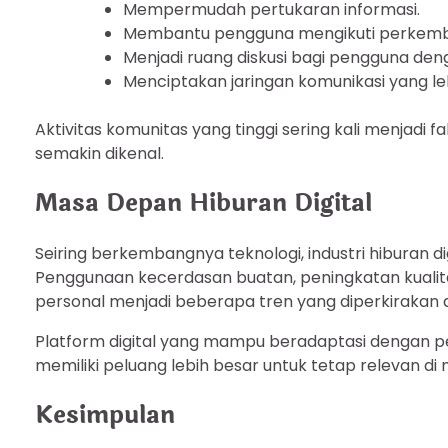
Mempermudah pertukaran informasi.
Membantu pengguna mengikuti perkemb
Menjadi ruang diskusi bagi pengguna de
Menciptakan jaringan komunikasi yang leb
Aktivitas komunitas yang tinggi sering kali menjad
semakin dikenal.
Masa Depan Hiburan Digital
Seiring berkembangnya teknologi, industri hiburan di
Penggunaan kecerdasan buatan, peningkatan kualita
personal menjadi beberapa tren yang diperkirakan
Platform digital yang mampu beradaptasi dengan 
memiliki peluang lebih besar untuk tetap relevan di
Kesimpulan