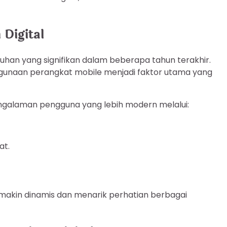
Digital
uhan yang signifikan dalam beberapa tahun terakhir.
unaan perangkat mobile menjadi faktor utama yang
ngalaman pengguna yang lebih modern melalui:
at.
makin dinamis dan menarik perhatian berbagai