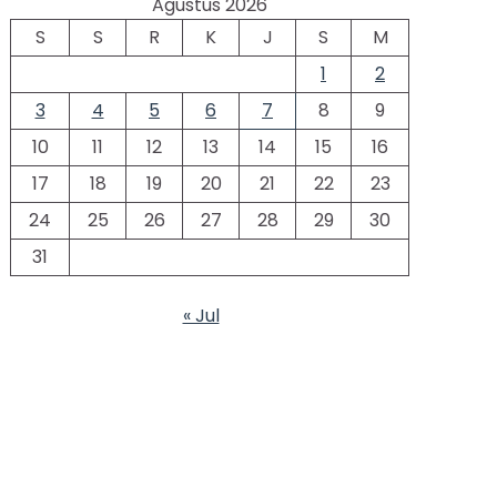
Agustus 2026
S
S
R
K
J
S
M
1
2
3
4
5
6
7
8
9
10
11
12
13
14
15
16
17
18
19
20
21
22
23
24
25
26
27
28
29
30
31
« Jul