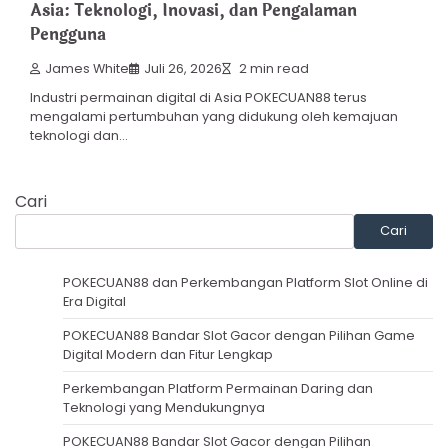
Asia: Teknologi, Inovasi, dan Pengalaman
Pengguna
James White
Juli 26, 2026
2 min read
Industri permainan digital di Asia POKECUAN88 terus
mengalami pertumbuhan yang didukung oleh kemajuan
teknologi dan…
Cari
Cari
POKECUAN88 dan Perkembangan Platform Slot Online di
Era Digital
POKECUAN88 Bandar Slot Gacor dengan Pilihan Game
Digital Modern dan Fitur Lengkap
Perkembangan Platform Permainan Daring dan
Teknologi yang Mendukungnya
POKECUAN88 Bandar Slot Gacor dengan Pilihan