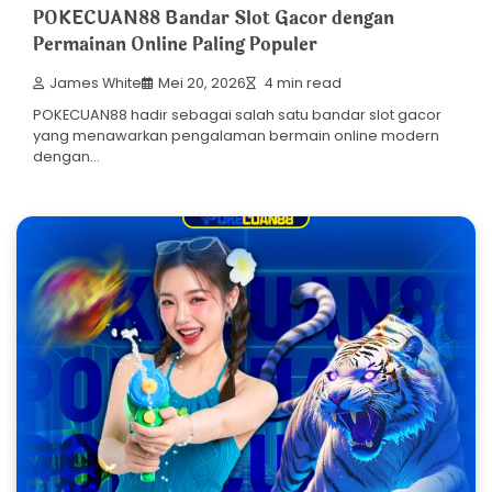
POKECUAN88 Bandar Slot Gacor dengan
Permainan Online Paling Populer
James White
Mei 20, 2026
4 min read
POKECUAN88 hadir sebagai salah satu bandar slot gacor
yang menawarkan pengalaman bermain online modern
dengan…