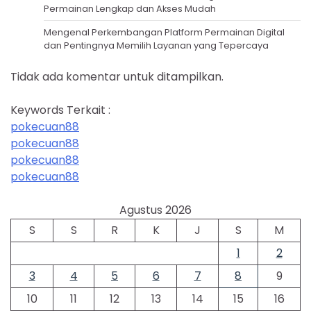
Permainan Lengkap dan Akses Mudah
Mengenal Perkembangan Platform Permainan Digital
dan Pentingnya Memilih Layanan yang Tepercaya
Tidak ada komentar untuk ditampilkan.
Keywords Terkait :
pokecuan88
pokecuan88
pokecuan88
pokecuan88
Agustus 2026
S
S
R
K
J
S
M
1
2
3
4
5
6
7
8
9
10
11
12
13
14
15
16