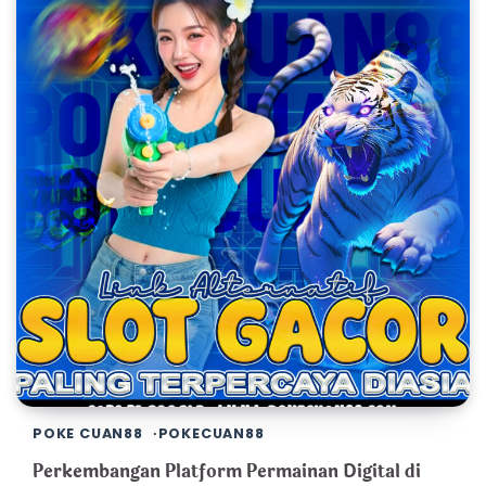
POKE CUAN88
POKECUAN88
Perkembangan Platform Permainan Digital di