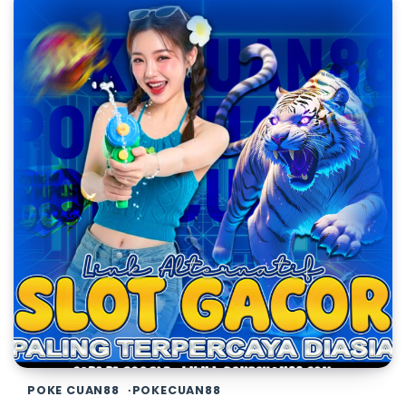
POKE CUAN88
POKECUAN88