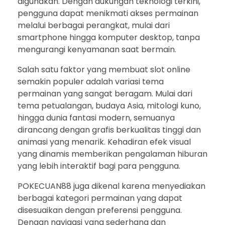
digunakan. Dengan dukungan teknologi terkini,
pengguna dapat menikmati akses permainan
melalui berbagai perangkat, mulai dari
smartphone hingga komputer desktop, tanpa
mengurangi kenyamanan saat bermain.
Salah satu faktor yang membuat slot online
semakin populer adalah variasi tema
permainan yang sangat beragam. Mulai dari
tema petualangan, budaya Asia, mitologi kuno,
hingga dunia fantasi modern, semuanya
dirancang dengan grafis berkualitas tinggi dan
animasi yang menarik. Kehadiran efek visual
yang dinamis memberikan pengalaman hiburan
yang lebih interaktif bagi para pengguna.
POKECUAN88 juga dikenal karena menyediakan
berbagai kategori permainan yang dapat
disesuaikan dengan preferensi pengguna.
Dengan navigasi yang sederhana dan