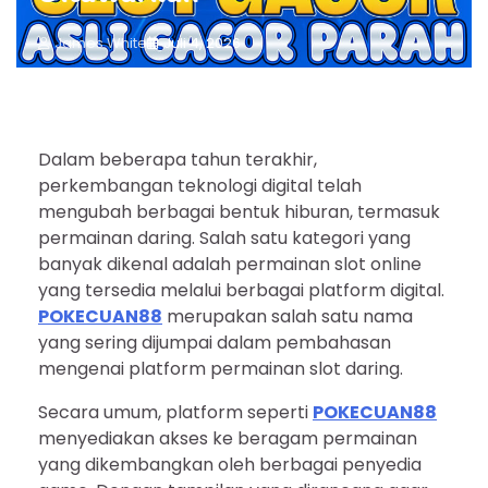
James White
Juli 4, 2026
Dalam beberapa tahun terakhir,
perkembangan teknologi digital telah
mengubah berbagai bentuk hiburan, termasuk
permainan daring. Salah satu kategori yang
banyak dikenal adalah permainan slot online
yang tersedia melalui berbagai platform digital.
POKECUAN88
merupakan salah satu nama
yang sering dijumpai dalam pembahasan
mengenai platform permainan slot daring.
Secara umum, platform seperti
POKECUAN88
menyediakan akses ke beragam permainan
yang dikembangkan oleh berbagai penyedia