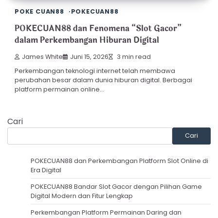
POKE CUAN88
POKECUAN88
POKECUAN88 dan Fenomena “Slot Gacor”
dalam Perkembangan Hiburan Digital
James White
Juni 15, 2026
3 min read
Perkembangan teknologi internet telah membawa
perubahan besar dalam dunia hiburan digital. Berbagai
platform permainan online…
Cari
Cari
POKECUAN88 dan Perkembangan Platform Slot Online di
Era Digital
POKECUAN88 Bandar Slot Gacor dengan Pilihan Game
Digital Modern dan Fitur Lengkap
Perkembangan Platform Permainan Daring dan