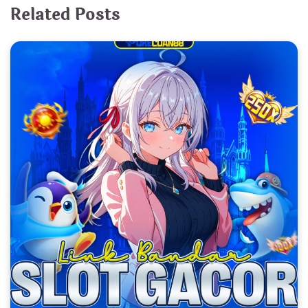
Related Posts