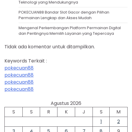
Teknologi yang Mendukungnya
POKECUAN88 Bandar Slot Gacor dengan Pilihan
Permainan Lengkap dan Akses Mudah
Mengenal Perkembangan Platform Permainan Digital
dan Pentingnya Memilih Layanan yang Tepercaya
Tidak ada komentar untuk ditampilkan.
Keywords Terkait :
pokecuan88
pokecuan88
pokecuan88
pokecuan88
Agustus 2026
S
S
R
K
J
S
M
1
2
3
4
5
6
7
8
9