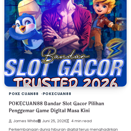
POKE CUAN88
POKECUAN88
POKECUAN88 Bandar Slot Gacor Pilihan
Penggemar Game Digital Masa Kini
James White
Juni 25, 2026
4 min read
Perkembangan dunia hiburan digital terus menghadirkan