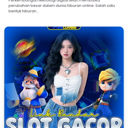
Perkembangan teknologi digital telah membawa
perubahan besar dalam dunia hiburan online. Salah satu
bentuk hiburan…