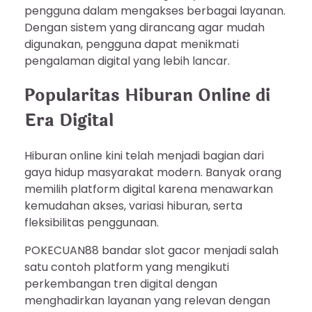
pengguna dalam mengakses berbagai layanan.
Dengan sistem yang dirancang agar mudah
digunakan, pengguna dapat menikmati
pengalaman digital yang lebih lancar.
Popularitas Hiburan Online di
Era Digital
Hiburan online kini telah menjadi bagian dari
gaya hidup masyarakat modern. Banyak orang
memilih platform digital karena menawarkan
kemudahan akses, variasi hiburan, serta
fleksibilitas penggunaan.
POKECUAN88 bandar slot gacor menjadi salah
satu contoh platform yang mengikuti
perkembangan tren digital dengan
menghadirkan layanan yang relevan dengan