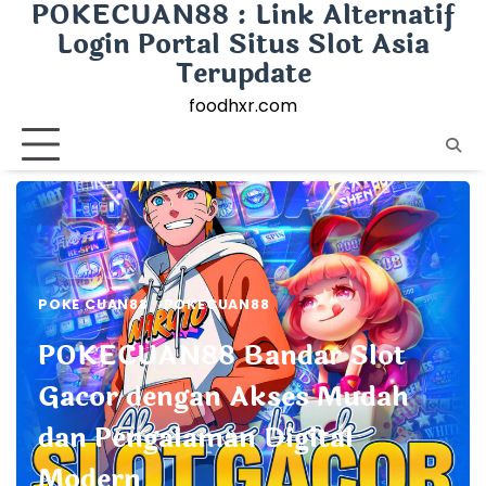
POKECUAN88 : Link Alternatif
Skip
Login Portal Situs Slot Asia
to
content
Terupdate
foodhxr.com
POKE CUAN88
POKECUAN88
POKECUAN88 Bandar Slot
Gacor dengan Akses Mudah
dan Pengalaman Digital
Modern