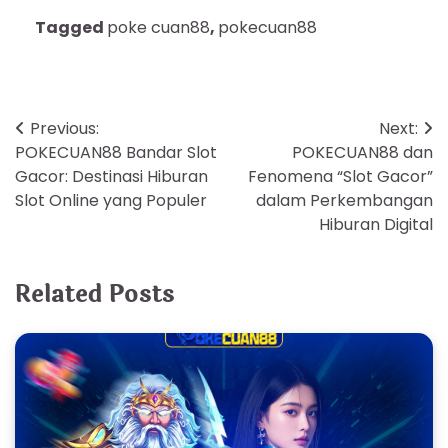
Tagged
poke cuan88
,
pokecuan88
Navigasi
Previous:
Next:
POKECUAN88 Bandar Slot
POKECUAN88 dan
pos
Gacor: Destinasi Hiburan
Fenomena “Slot Gacor”
Slot Online yang Populer
dalam Perkembangan
Hiburan Digital
Related Posts