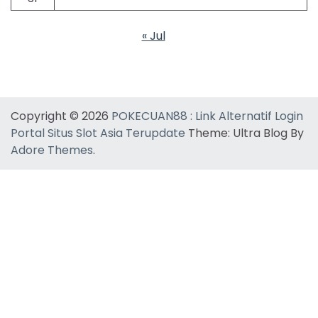
« Jul
Copyright © 2026
POKECUAN88 : Link Alternatif Login
Portal Situs Slot Asia Terupdate
Theme: Ultra Blog By
Adore Themes
.