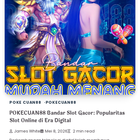
POKE CUAN88
POKECUAN88
POKECUAN88 Bandar Slot Gacor: Popularitas
Slot Online di Era Digital
James White
Mei 8, 2026
2 min read