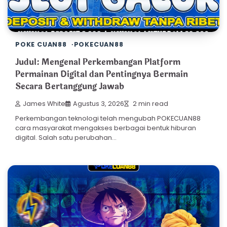
POKE CUAN88
POKECUAN88
Judul: Mengenal Perkembangan Platform
Permainan Digital dan Pentingnya Bermain
Secara Bertanggung Jawab
James White
Agustus 3, 2026
2 min read
Perkembangan teknologi telah mengubah POKECUAN88
cara masyarakat mengakses berbagai bentuk hiburan
digital. Salah satu perubahan…