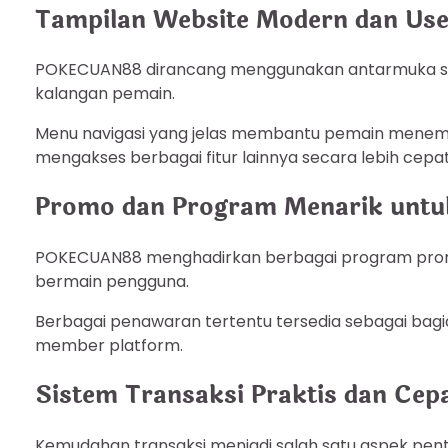
Tampilan Website Modern dan Use
POKECUAN88 dirancang menggunakan antarmuka se
kalangan pemain.
Menu navigasi yang jelas membantu pemain menemu
mengakses berbagai fitur lainnya secara lebih cepat
Promo dan Program Menarik unt
POKECUAN88 menghadirkan berbagai program prom
bermain pengguna.
Berbagai penawaran tertentu tersedia sebagai bag
member platform.
Sistem Transaksi Praktis dan Cep
Kemudahan transaksi menjadi salah satu aspek pen