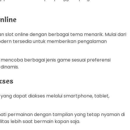
nline
slot online dengan berbagai tema menarik. Mulai dari
 modern tersedia untuk memberikan pengalaman
mencoba berbagai jenis game sesuai preferensi
dinamis.
kses
ang dapat diakses melalui smartphone, tablet,
ti permainan dengan tampilan yang tetap nyaman di
itas lebih saat bermain kapan saja.