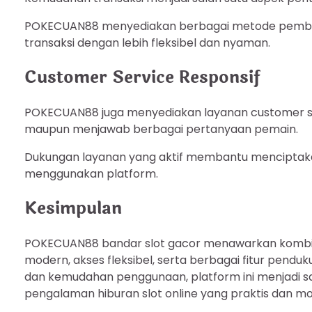
POKECUAN88 menyediakan berbagai metode pemb
transaksi dengan lebih fleksibel dan nyaman.
Customer Service Responsif
POKECUAN88 juga menyediakan layanan customer s
maupun menjawab berbagai pertanyaan pemain.
Dukungan layanan yang aktif membantu mencipta
menggunakan platform.
Kesimpulan
POKECUAN88 bandar slot gacor menawarkan kombina
modern, akses fleksibel, serta berbagai fitur pen
dan kemudahan penggunaan, platform ini menjadi sa
pengalaman hiburan slot online yang praktis dan m