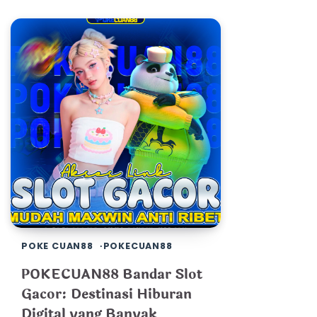
POKE CUAN88
POKECUAN88
POKECUAN88 Bandar Slot
Gacor: Destinasi Hiburan
Digital yang Banyak