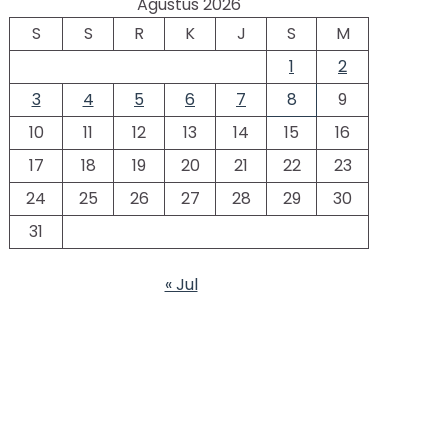
Agustus 2026
S
S
R
K
J
S
M
1
2
3
4
5
6
7
8
9
10
11
12
13
14
15
16
17
18
19
20
21
22
23
24
25
26
27
28
29
30
31
« Jul