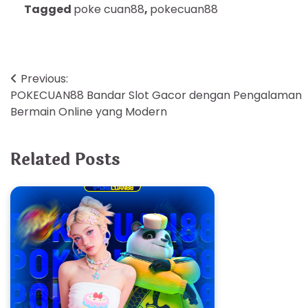
Tagged
poke cuan88
,
pokecuan88
Navigasi
Previous:
POKECUAN88 Bandar Slot Gacor dengan Pengalaman
pos
Bermain Online yang Modern
Related Posts