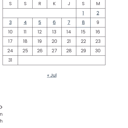
S
S
R
K
J
S
M
1
2
3
4
5
6
7
8
9
10
11
12
13
14
15
16
17
18
19
20
21
22
23
24
25
26
27
28
29
30
31
« Jul
n
ah