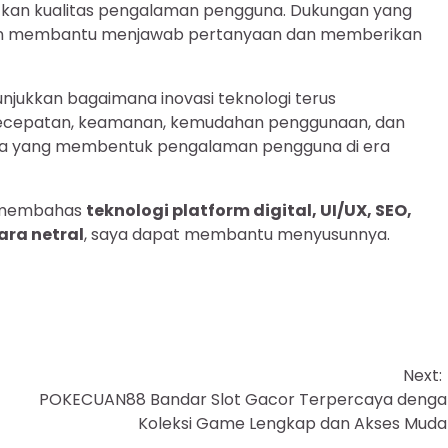
kan kualitas pengalaman pengguna. Dukungan yang
antuan membantu menjawab pertanyaan dan memberikan
jukkan bagaimana inovasi teknologi terus
a kecepatan, keamanan, kemudahan penggunaan, dan
tama yang membentuk pengalaman pengguna di era
k membahas
teknologi platform digital, UI/UX, SEO,
ara netral
, saya dapat membantu menyusunnya.
Next:
POKECUAN88 Bandar Slot Gacor Terpercaya denga
Koleksi Game Lengkap dan Akses Mud