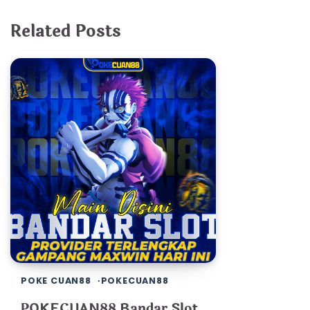
Related Posts
POKE CUAN88
POKECUAN88
POKECUAN88 Bandar Slot