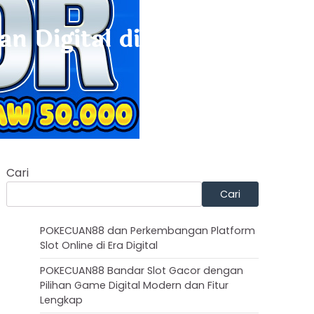
 Digital di Era
Cari
Cari
POKECUAN88 dan Perkembangan Platform
Slot Online di Era Digital
POKECUAN88 Bandar Slot Gacor dengan
Pilihan Game Digital Modern dan Fitur
Lengkap