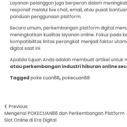
Layanan pelanggan juga berperan dalam meningkat
responsif melalui live chat, email, atau pusat b
panduan penggunaan platform.
Secara umum, perkembangan platform digital menun
meningkatkan kualitas layanan online. Fokus pad
kompatibilitas lintas perangkat menjadi faktor u
digital saat ini.
Apabila tujuan Anda adalah membuat artikel untu
atau perkembangan industri hiburan online sec
Tagged
poke cuan88
,
pokecuan88
Navigasi
Previous:
Mengenal POKECUAN88 dan Perkembangan Platform
pos
Slot Online di Era Digital