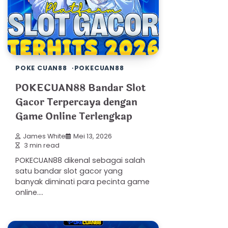
POKE CUAN88
POKECUAN88
POKECUAN88 Bandar Slot
Gacor Terpercaya dengan
Game Online Terlengkap
James White
Mei 13, 2026
3 min read
POKECUAN88 dikenal sebagai salah
satu bandar slot gacor yang
banyak diminati para pecinta game
online.…