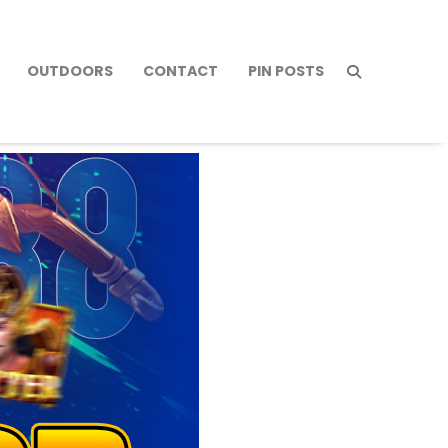
OUTDOORS
CONTACT
PIN POSTS