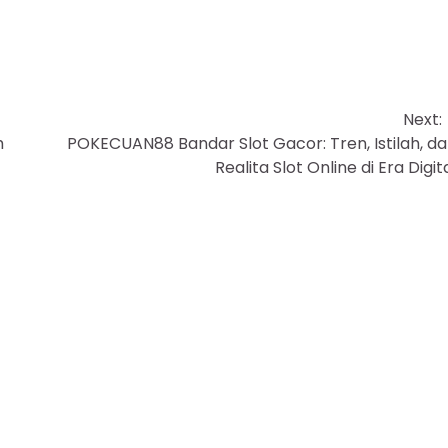
Next:
h
POKECUAN88 Bandar Slot Gacor: Tren, Istilah, d
Realita Slot Online di Era Digit