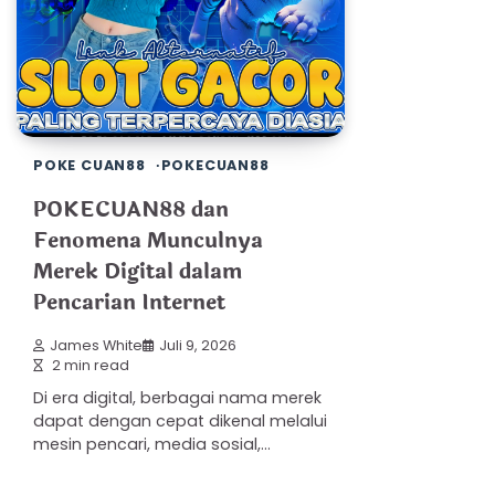
POKE CUAN88
POKECUAN88
POKECUAN88 dan
Fenomena Munculnya
Merek Digital dalam
Pencarian Internet
James White
Juli 9, 2026
2 min read
Di era digital, berbagai nama merek
dapat dengan cepat dikenal melalui
mesin pencari, media sosial,…