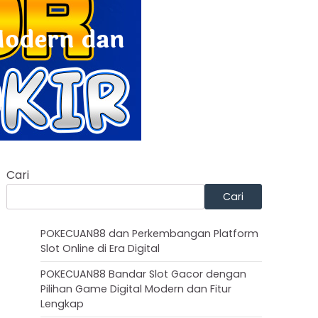
Modern dan
Cari
Cari
POKECUAN88 dan Perkembangan Platform
Slot Online di Era Digital
POKECUAN88 Bandar Slot Gacor dengan
Pilihan Game Digital Modern dan Fitur
Lengkap