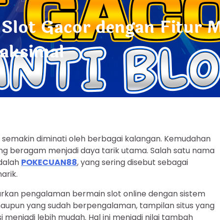
lot Gacor dengan Fitur 
aksimal
ne semakin diminati oleh berbagai kalangan. Kemudahan
ang beragam menjadi daya tarik utama. Salah satu nama
adalah
POKECUAN88
, yang sering disebut sebagai
arik.
rkan pengalaman bermain slot online dengan sistem
 maupun yang sudah berpengalaman, tampilan situs yang
njadi lebih mudah. Hal ini menjadi nilai tambah