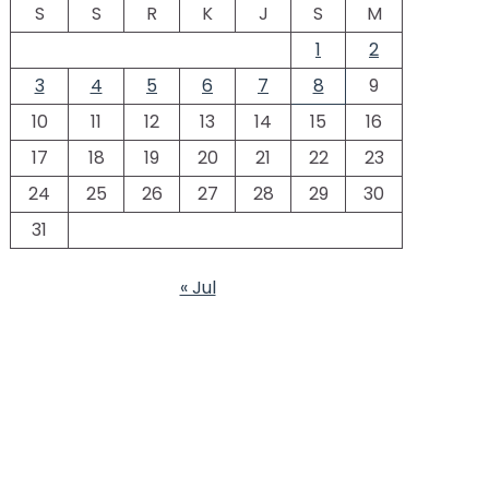
S
S
R
K
J
S
M
1
2
3
4
5
6
7
8
9
10
11
12
13
14
15
16
17
18
19
20
21
22
23
24
25
26
27
28
29
30
31
« Jul