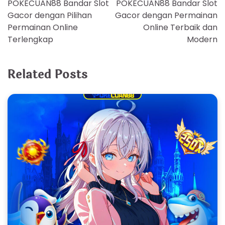
POKECUAN88 Bandar Slot
POKECUAN88 Bandar Slot
pos
Gacor dengan Pilihan
Gacor dengan Permainan
Permainan Online
Online Terbaik dan
Terlengkap
Modern
Related Posts