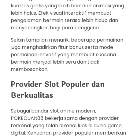
kualitas grafis yang lebih baik dan animasi yang
lebih halus. Efek visual interaktif membuat
pengalaman bermain terasa lebih hidup dan
menyenangkan bagi para pengguna.
Selain tampilan menarik, beberapa permainan
juga menghadirkan fitur bonus serta mode
permainan inovatif yang membuat suasana
bermain menjadi lebih seru dan tidak
membosankan.
Provider Slot Populer dan
Berkualitas
Sebagai bandar slot online modern,
POKECUAN88 bekerja sama dengan provider
terkenal yang telah dikenal luas di dunia game
digital. Kehadiran provider populer memberikan