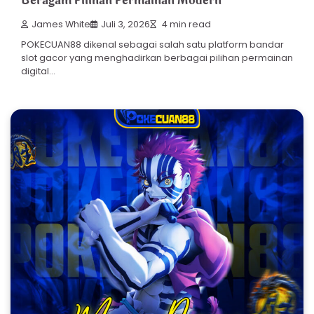
Beragam Pilihan Permainan Modern
James White
Juli 3, 2026
4 min read
POKECUAN88 dikenal sebagai salah satu platform bandar
slot gacor yang menghadirkan berbagai pilihan permainan
digital…