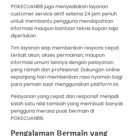
POKECUAN88 juga menyediakan layanan
customer service aktif selama 24 jam penuh
untuk membantu pengguna mendapatkan
informasi maupun bantuan teknis kapan saja
diperlukan.
Tim layanan siap memberikan respons cepat
terkait akun, akses permainan, maupun
informasi umum lainnya dengan pelayanan
yang ramah dan profesional. Dukungan online
sepanjang hari memberikan rasa nyaman bagi
para pemain saat menggunakan platform ini.
Pelayanan yang cepat dan responsif menjadi
salah satu nilai tambah yang membuat banyak
pengguna merasa puas bermain di
POKECUAN88.
Pengalaman Bermain yang