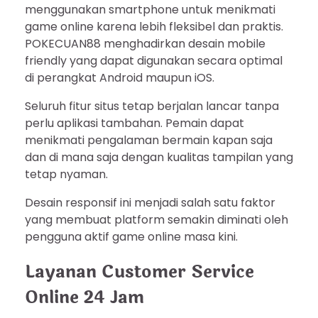
menggunakan smartphone untuk menikmati
game online karena lebih fleksibel dan praktis.
POKECUAN88 menghadirkan desain mobile
friendly yang dapat digunakan secara optimal
di perangkat Android maupun iOS.
Seluruh fitur situs tetap berjalan lancar tanpa
perlu aplikasi tambahan. Pemain dapat
menikmati pengalaman bermain kapan saja
dan di mana saja dengan kualitas tampilan yang
tetap nyaman.
Desain responsif ini menjadi salah satu faktor
yang membuat platform semakin diminati oleh
pengguna aktif game online masa kini.
Layanan Customer Service
Online 24 Jam