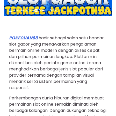
James White
Mei 16, 2026
POKECUAN88
hadir sebagai salah satu bandar
slot gacor yang menawarkan pengalaman
bermain online modern dengan akses cepat
dan pilihan permainan lengkap. Platform ini
dikenal luas oleh pecinta game online karena
menghadirkan berbagai jenis slot populer dari
provider ternama dengan tampilan visual
menarik serta sistem permainan yang
responsif.
Perkembangan dunia hiburan digital membuat
permainan slot online semakin diminati oleh
berbagai kalangan. Dengan dukungan teknologi