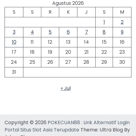
Agustus 2026
S
S
R
K
J
S
M
1
2
3
4
5
6
7
8
9
10
11
12
13
14
15
16
17
18
19
20
21
22
23
24
25
26
27
28
29
30
31
« Jul
Copyright © 2026
POKECUAN88 : Link Alternatif Login
Portal Situs Slot Asia Terupdate
Theme: Ultra Blog By