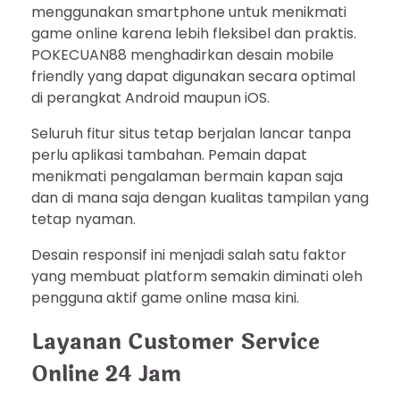
menggunakan smartphone untuk menikmati
game online karena lebih fleksibel dan praktis.
POKECUAN88 menghadirkan desain mobile
friendly yang dapat digunakan secara optimal
di perangkat Android maupun iOS.
Seluruh fitur situs tetap berjalan lancar tanpa
perlu aplikasi tambahan. Pemain dapat
menikmati pengalaman bermain kapan saja
dan di mana saja dengan kualitas tampilan yang
tetap nyaman.
Desain responsif ini menjadi salah satu faktor
yang membuat platform semakin diminati oleh
pengguna aktif game online masa kini.
Layanan Customer Service
Online 24 Jam