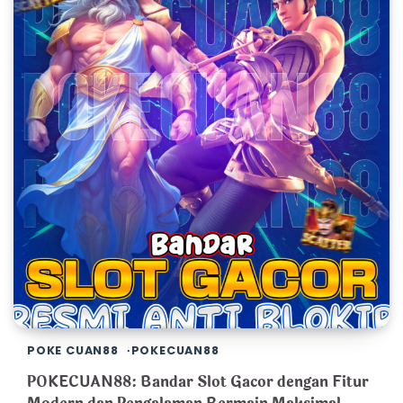
POKE CUAN88
POKECUAN88
POKECUAN88: Bandar Slot Gacor dengan Fitur