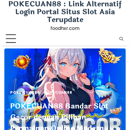
POKECUAN88 : Link Alternatif
Skip
Login Portal Situs Slot Asia
to
content
Terupdate
foodhxr.com
POKE CUAN88
POKECUAN88
POKECUAN88 Bandar Slot
Gacor dengan Pilihan
Permainan Online Modern