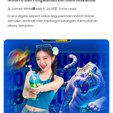
Modern dan Pengalaman Bermain Maksimal
James White
Mei 5, 2026
3 min read
Di era digital seperti sekarang, permainanSlot Online
semakin diminati oleh berbagai kalangan. Kemudahan
akses, tampilan…