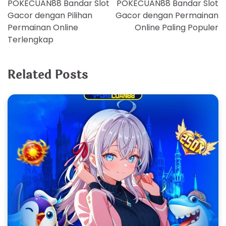
POKECUAN88 Bandar Slot
POKECUAN88 Bandar Slot
pos
Gacor dengan Pilihan
Gacor dengan Permainan
Permainan Online
Online Paling Populer
Terlengkap
Related Posts