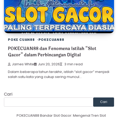
POKE CUAN88
POKECUAN88
POKECUAN88 dan Fenomena Istilah “Slot
Gacor” dalam Perbincangan Digital
James White
Juni 20, 2026
3 min read
Dalam beberapa tahun terakhir, istilah “slot gacor” menjadi
salah satu kata yang cukup sering muncul…
Cari
Cari
POKECUAN88 Bandar Slot Gacor: Mengenal Tren Slot