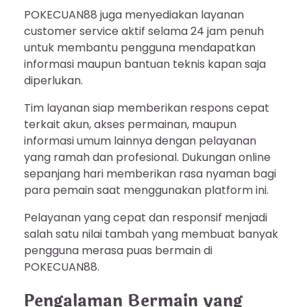
POKECUAN88 juga menyediakan layanan
customer service aktif selama 24 jam penuh
untuk membantu pengguna mendapatkan
informasi maupun bantuan teknis kapan saja
diperlukan.
Tim layanan siap memberikan respons cepat
terkait akun, akses permainan, maupun
informasi umum lainnya dengan pelayanan
yang ramah dan profesional. Dukungan online
sepanjang hari memberikan rasa nyaman bagi
para pemain saat menggunakan platform ini.
Pelayanan yang cepat dan responsif menjadi
salah satu nilai tambah yang membuat banyak
pengguna merasa puas bermain di
POKECUAN88.
Pengalaman Bermain yang