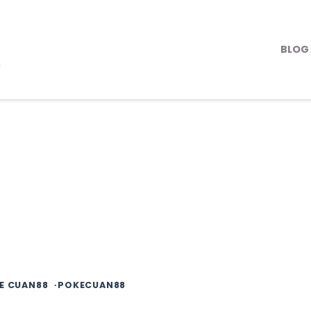
BLOG
e
E CUAN88
POKECUAN88