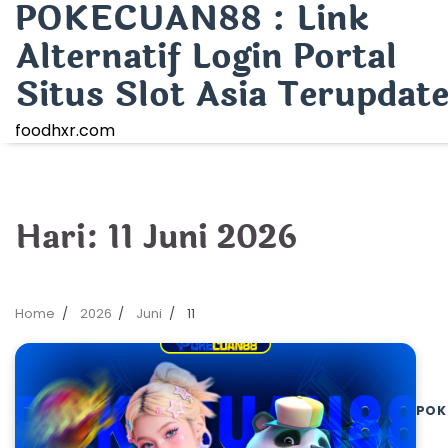
POKECUAN88 : Link
Skip
to
Alternatif Login Portal
content
Situs Slot Asia Terupdat
foodhxr.com
Hari:
11 Juni 2026
Home
2026
Juni
11
POK