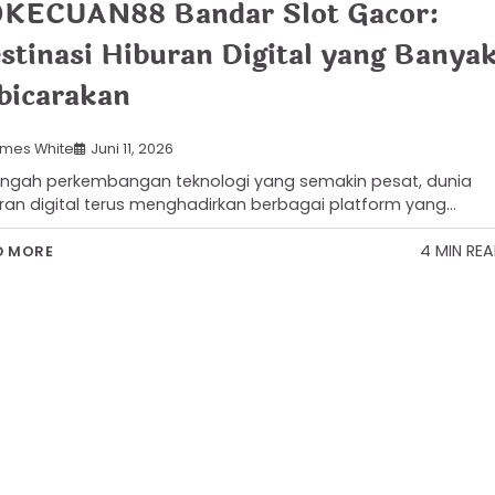
KECUAN88 Bandar Slot Gacor:
stinasi Hiburan Digital yang Banya
bicarakan
mes White
Juni 11, 2026
engah perkembangan teknologi yang semakin pesat, dunia
ran digital terus menghadirkan berbagai platform yang…
4 MIN RE
D MORE