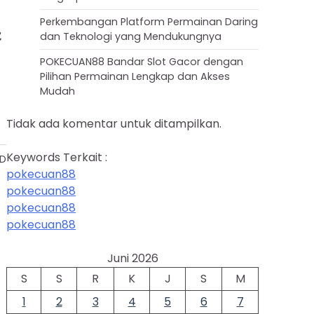
Perkembangan Platform Permainan Daring
k
dan Teknologi yang Mendukungnya
POKECUAN88 Bandar Slot Gacor dengan
Pilihan Permainan Lengkap dan Akses
Mudah
Tidak ada komentar untuk ditampilkan.
Keywords Terkait :
AD
pokecuan88
pokecuan88
pokecuan88
pokecuan88
Juni 2026
S
S
R
K
J
S
M
1
2
3
4
5
6
7