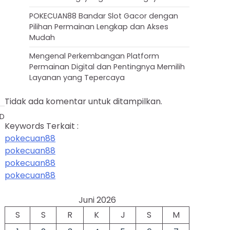
POKECUAN88 Bandar Slot Gacor dengan
Pilihan Permainan Lengkap dan Akses
Mudah
Mengenal Perkembangan Platform
Permainan Digital dan Pentingnya Memilih
Layanan yang Tepercaya
Tidak ada komentar untuk ditampilkan.
AD
Keywords Terkait :
pokecuan88
pokecuan88
pokecuan88
pokecuan88
Juni 2026
S
S
R
K
J
S
M