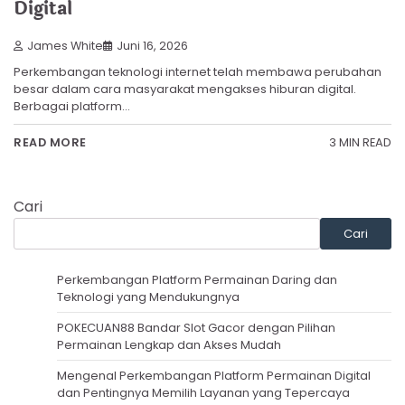
Digital
James White
Juni 16, 2026
Perkembangan teknologi internet telah membawa perubahan
besar dalam cara masyarakat mengakses hiburan digital.
Berbagai platform…
3 MIN READ
READ MORE
Cari
Cari
Perkembangan Platform Permainan Daring dan
Teknologi yang Mendukungnya
POKECUAN88 Bandar Slot Gacor dengan Pilihan
Permainan Lengkap dan Akses Mudah
Mengenal Perkembangan Platform Permainan Digital
dan Pentingnya Memilih Layanan yang Tepercaya